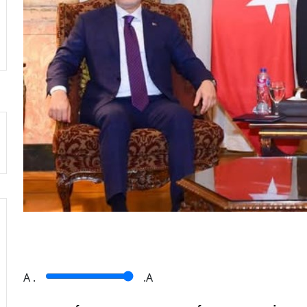
A
.
.A