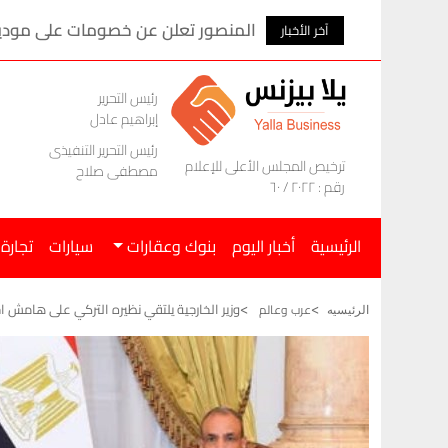
المنصور تعلن عن خصومات على موديلات ام ج
آخر الأخبار
رئيس التحرير
إبراهيم عادل
رئيس التحرير التنفيذى
ترخيص المجلس الأعلى للإعلام
مصطفى صلاح
رقم : ٢٠٢٢ / ٦٠
الرئيسية
أخبار اليوم
بنوك وعقارات
سيارات
تجارة
وزير الخارجية يلتقي نظيره التركي على هامش اج
عرب وعالم
الرئيسيه