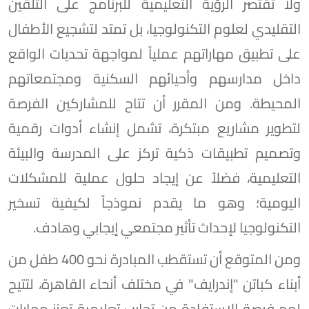
ولا تقتصر الرؤية التعليمية للبرنامج على التلقين
التقليدي لعلوم التكنولوجيا، بل تمتد لتشجيع الأطفال
على تطبيق مهاراتهم عملياً لمواجهة تحديات الواقع
داخل مدارسهم وأحيائهم السكنية ومجتمعاتهم
المحيطة. ومن المقرر أن تتاح للمشاركين الفرصة
لتطوير مشاريع مبتكرة، تشمل إنشاء أدوات رقمية
وتصميم تطبيقات ذكية تركز على المدرسة والبيئة
التعليمية، فضلاً عن إيجاد حلول عملية للمشكلات
اليومية؛ وهو ما يقدم نموذجاً لكيفية تسخير
التكنولوجيا لإحداث تأثير مجتمعي إيجابي وهادف.
ومن المتوقع أن تستقطب المبادرة نحو 400 طفل من
أبناء كباتن "إندرايف" في مختلف أنحاء القاهرة، لتتيح
لهم فرصة الاستفادة من تجارب تعليمية تعزز مهارات