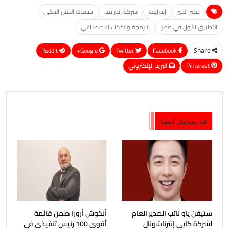
مصر الخير
إندرايف
شركة إندرايف
خدمات النقل الذكي
التطبيق الأول في مصر
البرمجة والذكاء الاصطناعي
ReddIt
Google+
Twitter
Facebook
Share
Pinterest
البريد الإلكتروني
قد يعجبك ايضا
ستيفن ياو نائب المدير العام
أنكوش أرورا ضمن قائمة
لشركة كايي إنترناشونال
أقوى 100 رئيس تنفيذي في