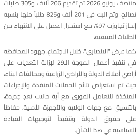
منتصف يونيو 2026 تم تقديم 206 آلاف و305 طلبات
تصالح، وتم البت في 201 ألف و825 طلباً منها بنسبة
إنجاز تجاوزت 97%، مع استمرار العمل على الانتهاء من
الطلبات المتبقية،
كما عرض "الانصاري"، خلال الاجتماع، جهود المحافظة
في تنفيذ أعمال الموجة الـ29 لإزالة التعديات على
أراضي أملاك الدولة والأراضي الزراعية ومخالفات البناء،
حيث تم استعراض نتائج الحملات المنفذة والإجراءات
المتخذة للتعامل الفوري مع أية حالات تعدٍ جديدة،
بالتنسيق مع جهات الولاية والأجهزة الأمنية، حفاظاً
على حقوق الدولة وتنفيذاً لتوجيهات القيادة
السياسية في هذا الشأن.