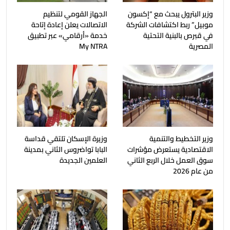
وزير البترول يبحث مع “إكسون
الجهاز القومي لتنظيم
موبيل” ربط اكتشافات الشركة
الاتصالات يعلن إعادة إتاحة
في قبرص بالبنية التحتية
خدمة «أرقامي» عبر تطبيق
المصرية
My NTRA
وزير التخطيط والتنمية
وزيرة الإسكان تلتقي قداسة
الاقتصادية يستعرض مؤشرات
البابا تواضروس الثاني بمدينة
سوق العمل خلال الربع الثاني
العلمين الجديدة
من عام 2026