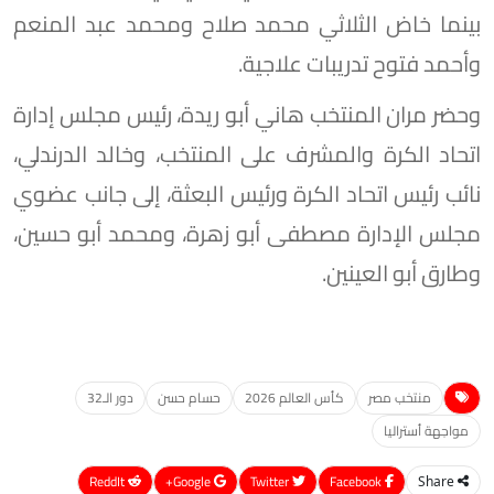
بينما خاض الثلاثي محمد صلاح ومحمد عبد المنعم
وأحمد فتوح تدريبات علاجية.
وحضر مران المنتخب هاني أبو ريدة، رئيس مجلس إدارة
اتحاد الكرة والمشرف على المنتخب، وخالد الدرندلي،
نائب رئيس اتحاد الكرة ورئيس البعثة، إلى جانب عضوي
مجلس الإدارة مصطفى أبو زهرة، ومحمد أبو حسين،
وطارق أبو العينين.
منتخب مصر
كأس العالم 2026
حسام حسن
دور الـ32
مواجهة أستراليا
ReddIt
Google+
Twitter
Facebook
Share