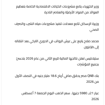
وزير الكهرباء يتابع مشروعات الكيانات الاقتصادية الخاصة بتعظيم
العوائد من المواد الأرضيّة والعناصر النادرة
وزيرة الإسكان تتابع معدلات تنفيذ مشروعات مياه الشرب والصرف
الصحي
محمد صلاح يتربع على عرش الرواتب في الدوري التركي بعد انتقاله
إلى طرابزون
ستيلانتيس تعلن نتائجها المالية للربع الثاني من عام 2026 بتحسّن
بجميع المؤشرات
بنك QNB مصر يحقق صافي أرباح 18.6 مليار جنيه في النصف الأول
من 2026
عيار 21بـ 5980 جنيها.. سعر الذهب اليوم الجمعة 7 أغسطس
2026